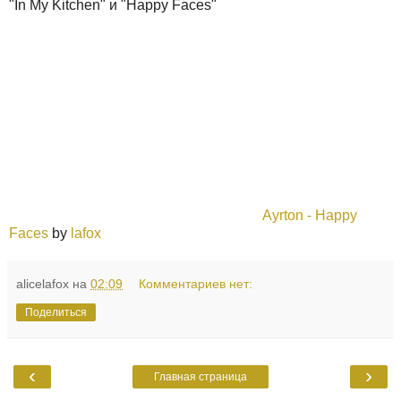
"In My Kitchen" и "Happy Faces"
Ayrton - Happy
Faces
by
lafox
alicelafox
на
02:09
Комментариев нет:
Поделиться
‹
›
Главная страница