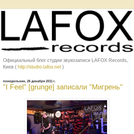
Официальный блог студии звукозаписи LAFOX Records,
Киев (
http://studio.lafox.net
)
понедельник, 26 декабря 2011 г.
"I Feel" [grunge] записали "Мигрень"